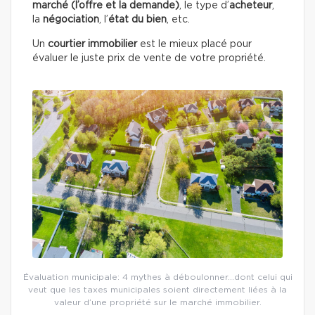
marché (l’offre et la demande)
, le type d’
acheteur
,
la
négociation
, l’
état du
bien
, etc.
Un
courtier immobilier
est le mieux placé pour
évaluer le juste prix de vente de votre propriété.
Évaluation municipale: 4 mythes à déboulonner…dont celui qui
veut que les taxes municipales soient directement liées à la
valeur d’une propriété sur le marché immobilier.